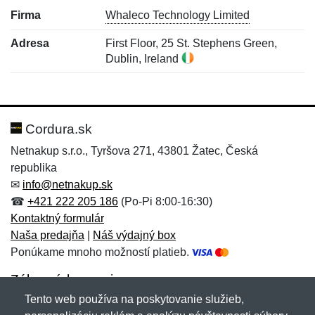
Firma
Whaleco Technology Limited
Adresa
First Floor, 25 St. Stephens Green,
Dublin, Ireland
Nová recenzia
Nová otázka
Hodnotenie:
Meno:
*
*
Cordura.sk
Netnakup s.r.o., Tyršova 271, 43801 Žatec, Česká
republika
Meno:
E-mail:
*
*
✉
info@netnakup.sk
☎
+421 222 205 186
(Po-Pi 8:00-16:30)
Kontaktný formulár
Naša predajňa
|
Náš výdajný box
E-mail:
*
Ponúkame mnoho možností platieb.
Správa
*
Zákaznícky servis
Tento web používa na poskytovanie služieb,
Novinky emailom