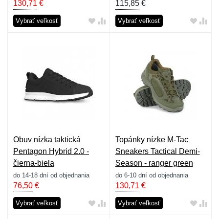
130,71
€
115,85
€
Vybrať veľkosť
Vybrať veľkosť
Obuv nízka taktická
Topánky nízke M-Tac
Pentagon Hybrid 2.0 -
Sneakers Tactical Demi-
čierna-biela
Season - ranger green
do 14-18 dní od objednania
do 6-10 dní od objednania
76,50
€
130,71
€
Vybrať veľkosť
Vybrať veľkosť