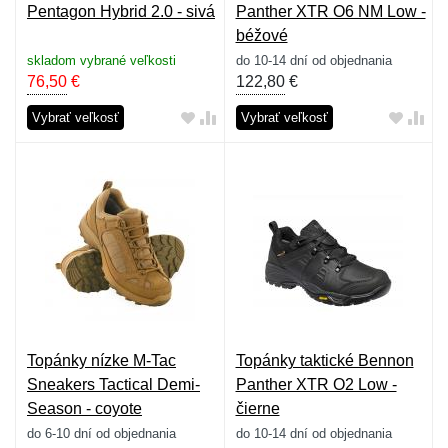
Pentagon Hybrid 2.0 - sivá
Panther XTR O6 NM Low -
béžové
skladom vybrané veľkosti
do 10-14 dní od objednania
76,50
€
122,80
€
Vybrať veľkosť
Vybrať veľkosť
Topánky nízke M-Tac
Topánky taktické Bennon
Sneakers Tactical Demi-
Panther XTR O2 Low -
Season - coyote
čierne
do 6-10 dní od objednania
do 10-14 dní od objednania