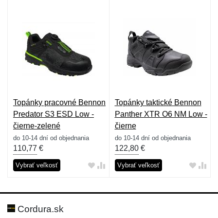
Topánky pracovné Bennon
Topánky taktické Bennon
Predator S3 ESD Low -
Panther XTR O6 NM Low -
čierne-zelené
čierne
do 10-14 dní od objednania
do 10-14 dní od objednania
110,77
€
122,80
€
Vybrať veľkosť
Vybrať veľkosť
Cordura.sk