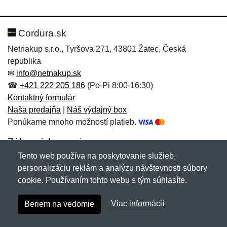
Cordura.sk
Netnakup s.r.o., Tyršova 271, 43801 Žatec, Česká
republika
✉
info@netnakup.sk
☎
+421 222 205 186
(Po-Pi 8:00-16:30)
Kontaktný formulár
Naša predajňa
|
Náš výdajný box
Ponúkame mnoho možností platieb.
Zákaznícky servis
Tento web používa na poskytovanie služieb,
Novinky emailom
personalizáciu reklám a analýzu návštevnosti súbory
cookie. Používaním tohto webu s tým súhlasíte.
Copyright © 2007-2026 (19 rokov s vami)
Netnakup.sk
&
Viac informácií
Beriem na vedomie
NetIQ
. Všetky práva vyhradené.