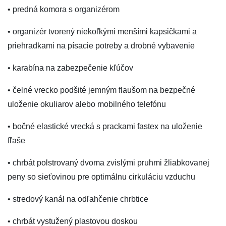
• predná komora s organizérom
• organizér tvorený niekoľkými menšími kapsičkami a
priehradkami na písacie potreby a drobné vybavenie
• karabína na zabezpečenie kľúčov
• čelné vrecko podšité jemným flaušom na bezpečné
uloženie okuliarov alebo mobilného telefónu
• bočné elastické vrecká s prackami fastex na uloženie
fľaše
• chrbát polstrovaný dvoma zvislými pruhmi žliabkovanej
peny so sieťovinou pre optimálnu cirkuláciu vzduchu
• stredový kanál na odľahčenie chrbtice
• chrbát vystužený plastovou doskou