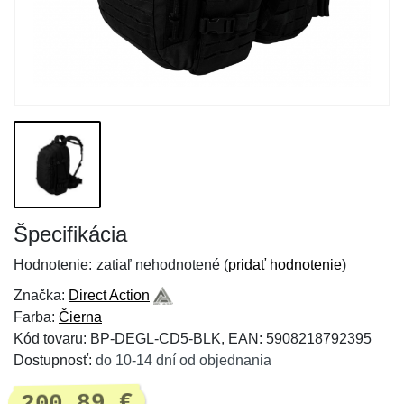
Špecifikácia
Hodnotenie:
zatiaľ nehodnotené (
pridať hodnotenie
)
Značka:
Direct Action
Farba:
Čierna
Kód tovaru: BP-DEGL-CD5-BLK, EAN: 5908218792395
Dostupnosť:
do 10-14 dní od objednania
200,89 €