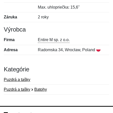
Max. uhlopriečka: 15,6"
Záruka
2 roky
Výrobca
Firma
Entire M sp. z o.o.
Adresa
Radomska 34, Wrocław, Poland
Kategórie
Puzdrá a tašky
Puzdrá a tašky
Batohy
Nová recenzia
Nová otázka
Hodnotenie:
Meno:
*
*