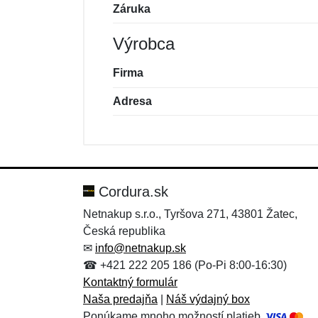
Záruka
Výrobca
Firma
Adresa
Nová recenzia
Nová otázka
Hodnotenie:
Meno:
*
*
Cordura.sk
Netnakup s.r.o., Tyršova 271, 43801 Žatec,
Česká republika
Správa
Správa
*
*
✉
info@netnakup.sk
☎ +421 222 205 186 (Po-Pi 8:00-16:30)
Kontaktný formulár
Naša predajňa
|
Náš výdajný box
Ponúkame mnoho možností platieb.