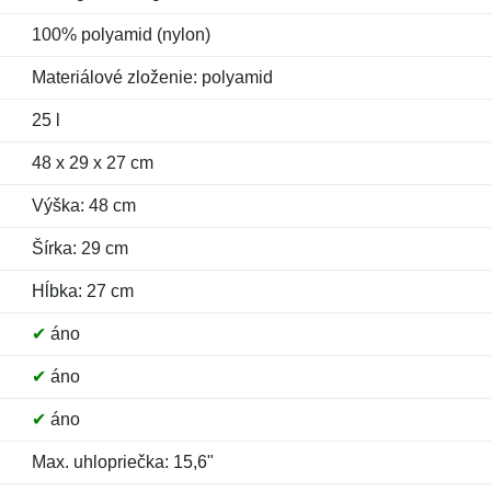
100% polyamid (nylon)
Materiálové zloženie: polyamid
25 l
48 x 29 x 27 cm
Výška: 48 cm
Šírka: 29 cm
Hĺbka: 27 cm
✔
áno
✔
áno
✔
áno
Max. uhlopriečka: 15,6"