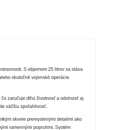
strannosti. S objemom 25 litrov sa stáva
t alebo skutočné vojenské operácie.
čo zaručuje dlhú životnosť a odolnosť aj
e väčšiu spoľahlivosť.
etkým skvele premyslenými detailmi ako
anými ramennými popruhmi. Systém