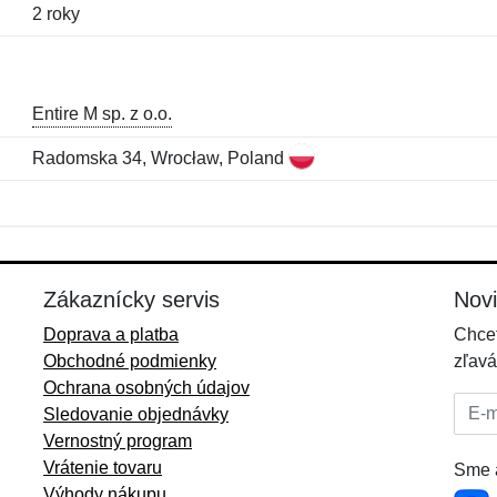
2 roky
Entire M sp. z o.o.
Radomska 34, Wrocław, Poland
Meno:
E-mail:
*
*
E-mail:
*
Zákaznícky servis
Nov
Doprava a platba
Chcet
Obchodné podmienky
zľavá
Ochrana osobných údajov
E-mai
Sledovanie objednávky
Vernostný program
Vrátenie tovaru
Sme a
Výhody nákupu