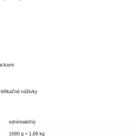
rackami
ntifikačné nášivky
odnímateľný
1680 g = 1,68 kg