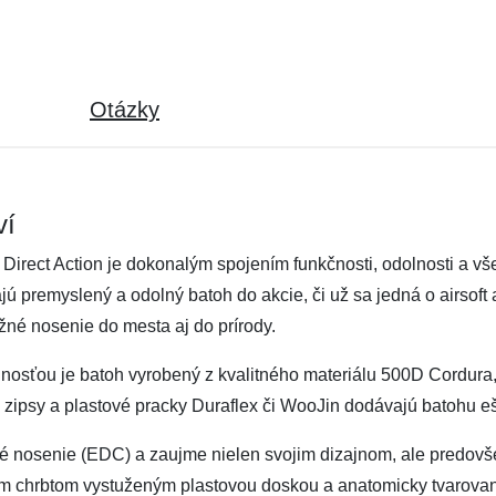
Otázky
ví
Direct Action je dokonalým spojením funkčnosti, odolnosti a vše
ajú premyslený a odolný batoh do akcie, či už sa jedná o airsof
né nosenie do mesta aj do prírody.
osťou je batoh vyrobený z kvalitného materiálu 500D Cordura, 
ipsy a plastové pracky Duraflex či WooJin dodávajú batohu ešt
é nosenie (EDC) a zaujme nielen svojim dizajnom, ale predovš
ým chrbtom vystuženým plastovou doskou a anatomicky tvarov