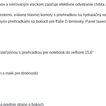
ov a sieťovaným vreckom zaisťuje efektívne odvetranie chrbta a
stormi, vrátane hlavnej komory s priehradkou na hydratačný vak
nymi priehradkami na bokoch pre fľaše či termosky. Panel la
sieťovinou s priehradkou pre notebook do veľkosti 15,6"
m a malé pre drobnosti)
a prednej strane a bokoch