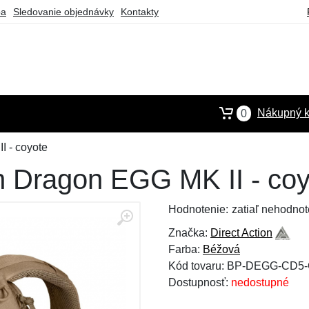
ba
Sledovanie objednávky
Kontakty
Nákupný k
0
I - coyote
on Dragon EGG MK II - co
Hodnotenie:
zatiaľ nehodnot
Značka:
Direct Action
Farba:
Béžová
Kód tovaru: BP-DEGG-CD5
Dostupnosť:
nedostupné