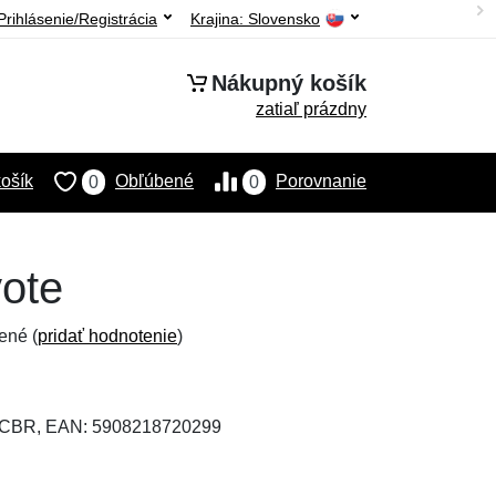
Prihlásenie/Registrácia
Krajina:
Slovensko
Nákupný košík
zatiaľ prázdny
ošík
Obľúbené
Porovnanie
0
0
yote
ené (
pridať hodnotenie
)
-CBR, EAN: 5908218720299