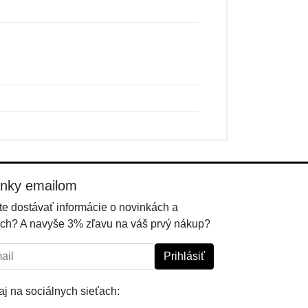
inky emailom
e dostávať informácie o novinkách a
ch? A navyše 3% zľavu na váš prvý nákup?
l:
Prihlásiť
j na sociálnych sieťach: