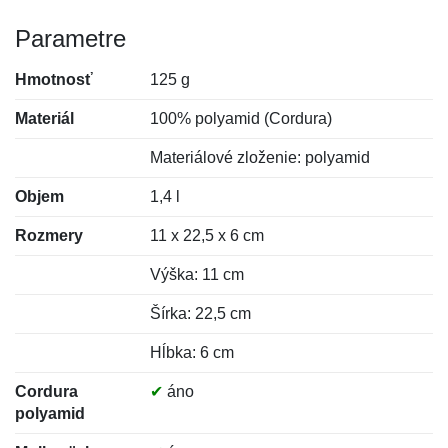
Parametre
Hmotnosť
125 g
Materiál
100% polyamid (Cordura)
Materiálové zloženie: polyamid
Objem
1,4 l
Rozmery
11 x 22,5 x 6 cm
Výška: 11 cm
Šírka: 22,5 cm
Hĺbka: 6 cm
Cordura
✔
áno
polyamid