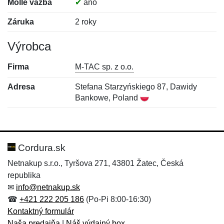
Molle väzba
✔
áno
Záruka
2 roky
Výrobca
Firma
M-TAC sp. z o.o.
Adresa
Stefana Starzyńskiego 87, Dawidy
Bankowe, Poland
Nová recenzia
Nová otázka
Hodnotenie:
Meno:
*
*
Cordura.sk
Netnakup s.r.o., Tyršova 271, 43801 Žatec, Česká
republika
Meno:
E-mail:
*
*
✉
info@netnakup.sk
☎
+421 222 205 186
(Po-Pi 8:00-16:30)
Kontaktný formulár
Naša predajňa
|
Náš výdajný box