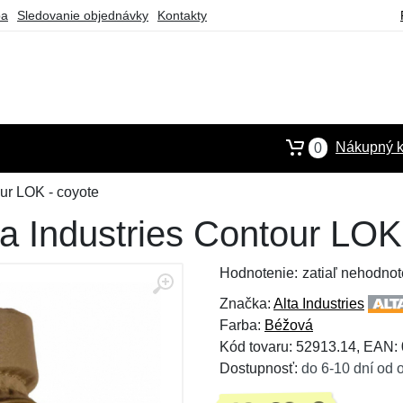
ba
Sledovanie objednávky
Kontakty
Nákupný k
0
our LOK - coyote
ta Industries Contour LOK
Hodnotenie:
zatiaľ nehodnot
Značka:
Alta Industries
Farba:
Béžová
Kód tovaru: 52913.14, EAN
Dostupnosť:
do 6-10 dní od 