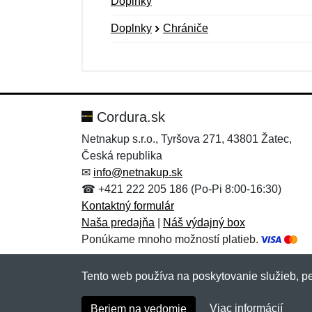
Doplnky
Doplnky
Chrániče
Nová recenzia
Nová otázka
Hodnotenie:
Meno:
*
*
Cordura.sk
Netnakup s.r.o., Tyršova 271, 43801 Žatec,
Česká republika
Správa
Správa
*
*
✉
info@netnakup.sk
☎ +421 222 205 186 (Po-Pi 8:00-16:30)
Kontaktný formulár
Naša predajňa
|
Náš výdajný box
Ponúkame mnoho možností platieb.
Tento web používa na poskytovanie služieb, pe
Pridať
Pridať
Viac informácií
Beriem na vedomie