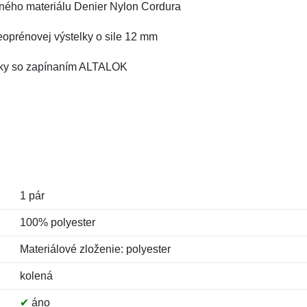
vného materiálu Denier Nylon Cordura
eoprénovej výstelky o sile 12 mm
ásky so zapínaním ALTALOK
1 pár
100% polyester
Materiálové zloženie: polyester
kolená
✔
áno