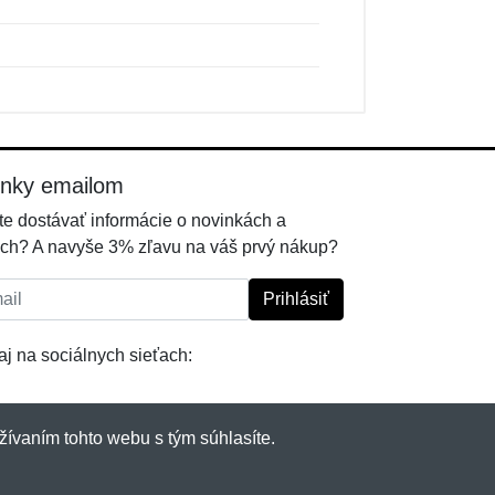
inky emailom
e dostávať informácie o novinkách a
ch? A navyše 3% zľavu na váš prvý nákup?
l:
Prihlásiť
j na sociálnych sieťach:
žívaním tohto webu s tým súhlasíte.