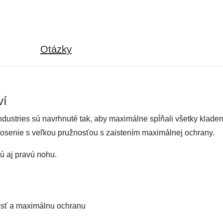
Otázky
ví
Industries sú navrhnuté tak, aby maximálne spĺňali všetky kla
osenie s veľkou pružnosťou s zaistením maximálnej ochrany.
ú aj pravú nohu.
osť a maximálnu ochranu