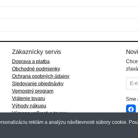
Meno:
E-mail:
*
*
E-mail:
*
Zákaznícky servis
Nov
Doprava a platba
Chcet
Obchodné podmienky
zľavá
Ochrana osobných údajov
E-mai
Sledovanie objednávky
Vernostný program
Vrátenie tovaru
Sme a
Výhody nákupu
Výmena veľkosti a tovaru
Viac informácií...
rsonalizáciu reklám a analýzu návštevnosti súbory cookie. Pou