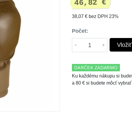
46,82 €
38,07 € bez DPH 23%
Počet:
Vloži
DARČEK ZADARMO
Ku každému nákupu si budet
a 80 € si budete môcť vybrať