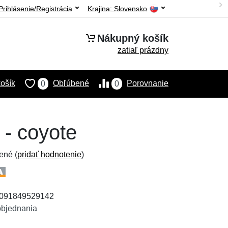
Prihlásenie/Registrácia
Krajina:
Slovensko
Nákupný košík
zatiaľ prázdny
ošík
Obľúbené
Porovnanie
0
0
 - coyote
ené (
pridať hodnotenie
)
: 091849529142
objednania