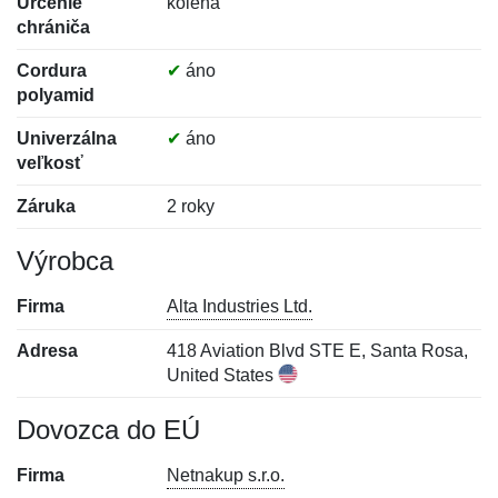
Určenie
kolená
chrániča
Cordura
✔
áno
polyamid
Univerzálna
✔
áno
veľkosť
Záruka
2 roky
Výrobca
Firma
Alta Industries Ltd.
Adresa
418 Aviation Blvd STE E, Santa Rosa,
United States
Dovozca do EÚ
Firma
Netnakup s.r.o.