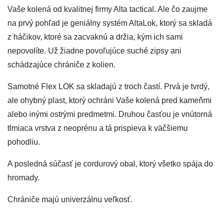
Vaše kolená od kvalitnej firmy Alta tactical. Ale čo zaujme
na prvý pohľad je geniálny systém AltaLok, ktorý sa skladá
z háčikov, ktoré sa zacvaknú a držia, kým ich sami
nepovolíte. Už žiadne povoľujúce suché zipsy ani
schádzajúce chrániče z kolien.
Samotné Flex LOK sa skladajú z troch častí. Prvá je tvrdý,
ale ohybný plast, ktorý ochráni Vaše kolená pred kameňmi
alebo inými ostrými predmetmi. Druhou časťou je vnútorná
tlmiaca vrstva z neoprénu a tá prispieva k väčšiemu
pohodliu.
A posledná súčasť je cordurový obal, ktorý všetko spája do
hromady.
Chrániče majú univerzálnu veľkosť.