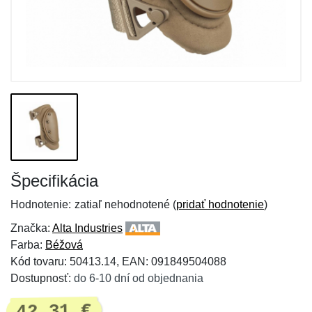
Špecifikácia
Hodnotenie:
zatiaľ nehodnotené (
pridať hodnotenie
)
Značka:
Alta Industries
Farba:
Béžová
Kód tovaru: 50413.14, EAN: 091849504088
Dostupnosť:
do 6-10 dní od objednania
42,31 €