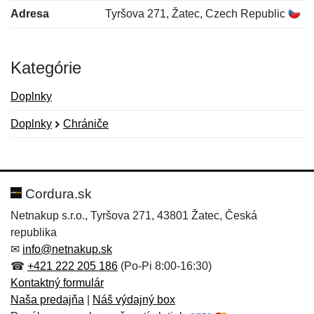
Adresa
Tyršova 271, Žatec, Czech Republic
Kategórie
Doplnky
Doplnky
Chrániče
Nová recenzia
Nová otázka
Hodnotenie:
Meno:
*
*
Cordura.sk
Netnakup s.r.o., Tyršova 271, 43801 Žatec, Česká
republika
Meno:
E-mail:
*
*
✉
info@netnakup.sk
☎
+421 222 205 186
(Po-Pi 8:00-16:30)
Kontaktný formulár
Naša predajňa
|
Náš výdajný box
E-mail:
*