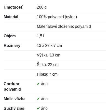
Hmotnosť
200 g
Materiál
100% polyamid (nylon)
Materiálové zloženie: polyamid
Objem
1,5 l
Rozmery
13 x 22 x 7 cm
Výška: 13 cm
Šírka: 22 cm
Hĺbka: 7 cm
Cordura
✔
áno
polyamid
Molle väzba
✔
áno
Suchý zips
✔
áno