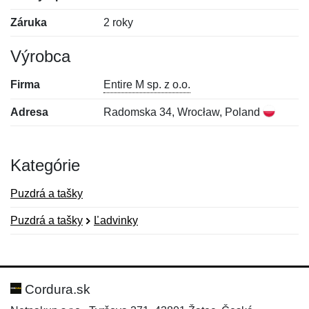
Záruka
2 roky
Výrobca
Firma
Entire M sp. z o.o.
Adresa
Radomska 34, Wrocław, Poland
Kategórie
Puzdrá a tašky
Puzdrá a tašky
Ľadvinky
Nová recenzia
Nová otázka
Hodnotenie:
Meno:
*
*
Cordura.sk