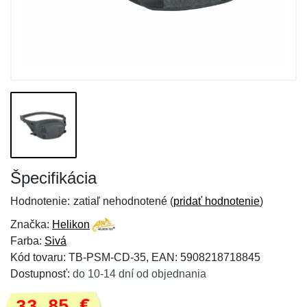
Špecifikácia
Hodnotenie:
zatiaľ nehodnotené (
pridať hodnotenie
)
Značka:
Helikon
Farba:
Sivá
Kód tovaru: TB-PSM-CD-35, EAN: 5908218718845
Dostupnosť:
do 10-14 dní od objednania
33,85 €