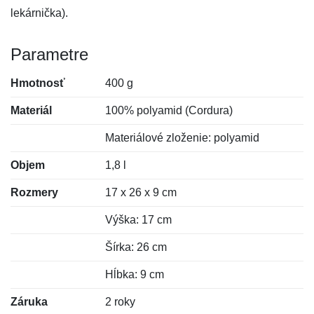
lekárnička).
Parametre
Hmotnosť
400 g
Materiál
100% polyamid (Cordura)
Materiálové zloženie: polyamid
Objem
1,8 l
Rozmery
17 x 26 x 9 cm
Výška: 17 cm
Šírka: 26 cm
Hĺbka: 9 cm
Záruka
2 roky