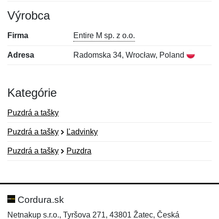
Výrobca
Firma
Entire M sp. z o.o.
Adresa
Radomska 34, Wrocław, Poland
Kategórie
Puzdrá a tašky
Puzdrá a tašky
Ľadvinky
Puzdrá a tašky
Puzdra
Nová recenzia
Nová otázka
Hodnotenie:
Meno:
*
*
Cordura.sk
Netnakup s.r.o., Tyršova 271, 43801 Žatec, Česká