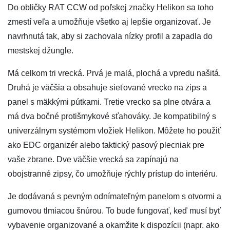
Do obličky RAT CCW od poľskej značky Helikon sa toho
zmestí veľa a umožňuje všetko aj lepšie organizovať. Je
navrhnutá tak, aby si zachovala nízky profil a zapadla do
mestskej džungle.
Má celkom tri vrecká. Prvá je malá, plochá a vpredu našitá.
Druhá je väčšia a obsahuje sieťované vrecko na zips a
panel s mäkkými pútkami. Tretie vrecko sa plne otvára a
má dva bočné protišmykové sťahováky. Je kompatibilný s
univerzálnym systémom vložiek Helikon. Môžete ho použiť
ako EDC organizér alebo taktický pasový plecniak pre
vaše zbrane. Dve väčšie vrecká sa zapínajú na
obojstranné zipsy, čo umožňuje rýchly prístup do interiéru.
Je dodávaná s pevným odnímateľným panelom s otvormi a
gumovou tlmiacou šnúrou. To bude fungovať, keď musí byť
vybavenie organizované a okamžite k dispozícii (napr. ako