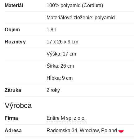
Materiál
100% polyamid (Cordura)
Materiálové zloženie: polyamid
Objem
1,8 l
Rozmery
17 x 26 x 9 cm
Výška: 17 cm
Šírka: 26 cm
Hĺbka: 9 cm
Záruka
2 roky
Výrobca
Firma
Entire M sp. z o.o.
Adresa
Radomska 34, Wrocław, Poland