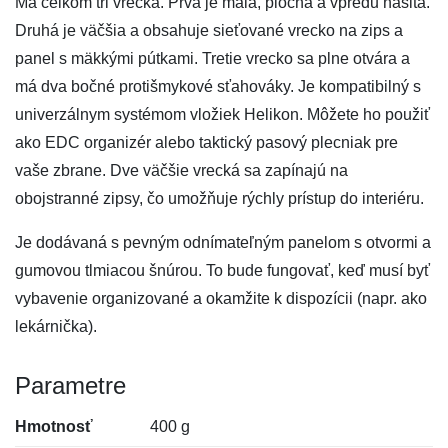
Má celkom tri vrecká. Prvá je malá, plochá a vpredu našitá.
Druhá je väčšia a obsahuje sieťované vrecko na zips a
panel s mäkkými pútkami. Tretie vrecko sa plne otvára a
má dva bočné protišmykové sťahováky. Je kompatibilný s
univerzálnym systémom vložiek Helikon. Môžete ho použiť
ako EDC organizér alebo taktický pasový plecniak pre
vaše zbrane. Dve väčšie vrecká sa zapínajú na
obojstranné zipsy, čo umožňuje rýchly prístup do interiéru.
Je dodávaná s pevným odnímateľným panelom s otvormi a
gumovou tlmiacou šnúrou. To bude fungovať, keď musí byť
vybavenie organizované a okamžite k dispozícii (napr. ako
lekárnička).
Parametre
Hmotnosť
400 g