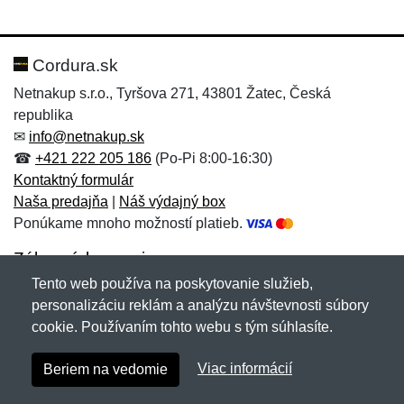
Nová recenzia
Nová otázka
Hodnotenie:
Meno:
*
*
Cordura.sk
Netnakup s.r.o., Tyršova 271, 43801 Žatec, Česká
republika
Meno:
E-mail:
*
*
✉
info@netnakup.sk
☎
+421 222 205 186
(Po-Pi 8:00-16:30)
Kontaktný formulár
Naša predajňa
|
Náš výdajný box
E-mail:
*
Ponúkame mnoho možností platieb.
Správa
*
Zákaznícky servis
Tento web používa na poskytovanie služieb,
Novinky emailom
personalizáciu reklám a analýzu návštevnosti súbory
Správa
*
cookie. Používaním tohto webu s tým súhlasíte.
Copyright © 2007-2026 (19 rokov s vami)
Netnakup.sk
&
Viac informácií
Beriem na vedomie
NetIQ
. Všetky práva vyhradené.