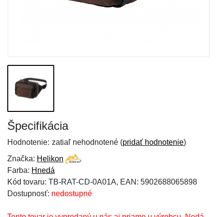
Špecifikácia
Hodnotenie:
zatiaľ nehodnotené (
pridať hodnotenie
)
Značka:
Helikon
Farba:
Hnedá
Kód tovaru: TB-RAT-CD-0A01A, EAN: 5902688065898
Dostupnosť:
nedostupné
Tento tovar je vypredaný u nás aj priamo u výrobcu. Nedá