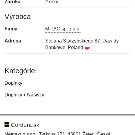
Záruka
2 roky
Výrobca
Firma
M-TAC sp. z o.o.
Adresa
Stefana Starzyńskiego 87, Dawidy
Bankowe, Poland
Kategórie
Doplnky
Doplnky
Nášivky
Nová recenzia
Nová otázka
Hodnotenie:
Meno:
*
*
Cordura.sk
Netnakup s.r.o., Tyršova 271, 43801 Žatec, Česká