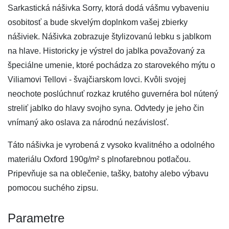
Sarkastická nášivka Sorry, ktorá dodá vášmu vybaveniu
osobitosť a bude skvelým doplnkom vašej zbierky
nášiviek. Nášivka zobrazuje štylizovanú lebku s jablkom
na hlave. Historicky je výstrel do jablka považovaný za
špeciálne umenie, ktoré pochádza zo starovekého mýtu o
Viliamovi Tellovi - švajčiarskom lovci. Kvôli svojej
neochote poslúchnuť rozkaz krutého guvernéra bol nútený
streliť jablko do hlavy svojho syna. Odvtedy je jeho čin
vnímaný ako oslava za národnú nezávislosť.
Táto nášivka je vyrobená z vysoko kvalitného a odolného
materiálu Oxford 190g/m² s plnofarebnou potlačou.
Pripevňuje sa na oblečenie, tašky, batohy alebo výbavu
pomocou suchého zipsu.
Parametre