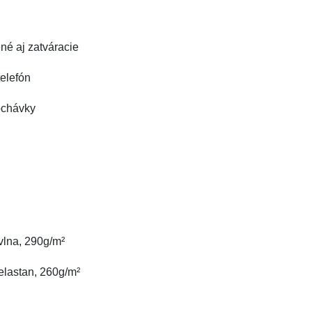
né aj zatváracie
telefón
pchávky
vlna, 290g/m²
elastan, 260g/m²