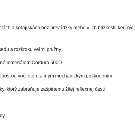
tách a koľajiskách bez prevádzky alebo v ich blízkosti, keď rýc
 sedu a rozkroku veľmi pružný
nené materiálom Cordura 500D
olnosťou voči oteru a iným mechanickým poškodením
y, ktorý zabraňuje zašpineniu žltej reflexnej časti
rby