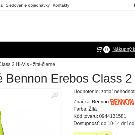
ba
Sledovanie objednávky
Kontakty
Nákupný k
0
ss 2 Hi-Vis - žlté-čierne
 Bennon Erebos Class 2 Hi
Hodnotenie:
zatiaľ nehodnot
Značka:
Bennon
Farba:
Žltá
Kód tovaru: 0944131581
Dostupnosť:
do 10-14 dní od