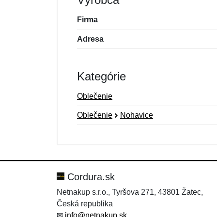
Firma
Adresa
Kategórie
Oblečenie
Oblečenie
Nohavice
Nová recenzia
Nová otázka
Hodnotenie:
Meno:
*
*
Cordura.sk
Netnakup s.r.o., Tyršova 271, 43801 Žatec,
Česká republika
Správa
Správa
*
*
✉
info@netnakup.sk