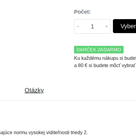
Počet:
Vyber
DARČEK ZADARMO
Ku každému nákupu si budet
a 80 € si budete môcť vybrať
Otázky
úce normu vysokej viditeľnosti triedy 2.