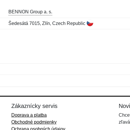
BENNON Group a. s.
Šedesátá 7015, Zlín, Czech Republic
Meno:
E-mail:
*
*
E-mail:
*
Zákaznícky servis
Nov
Doprava a platba
Chcet
Obchodné podmienky
zľavá
Ochrana osobných údajov