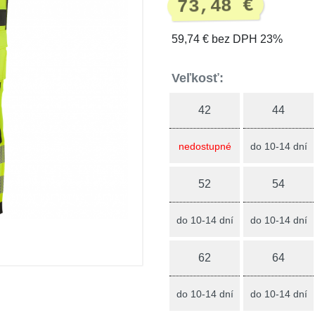
73,48 €
59,74 € bez DPH 23%
Veľkosť:
42
44
nedostupné
do 10-14 dní
52
54
do 10-14 dní
do 10-14 dní
62
64
do 10-14 dní
do 10-14 dní