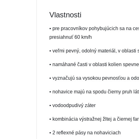
Vlastnosti
• pre pracovníkov pohybujúcich sa na ces
presiahnuť 60 km/h
• veľmi pevný, odolný materiál, v oblasti
• namáhané časti v oblasti kolien spev
• vyznačujú sa vysokou pevnosťou a od
• nohavice majú na spodu čierny pruh látk
• vodoodpudivý záter
• kombinácia výstražnej žltej a čiernej fa
• 2 reflexné pásy na nohaviciach