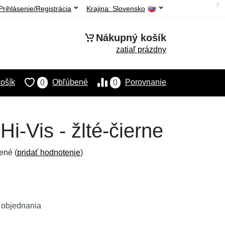
Prihlásenie/Registrácia
Krajina:
Slovensko
Nákupný košík
zatiaľ prázdny
ošík
Obľúbené
Porovnanie
0
0
-Vis - žlté-čierne
ené (
pridať hodnotenie
)
 objednania