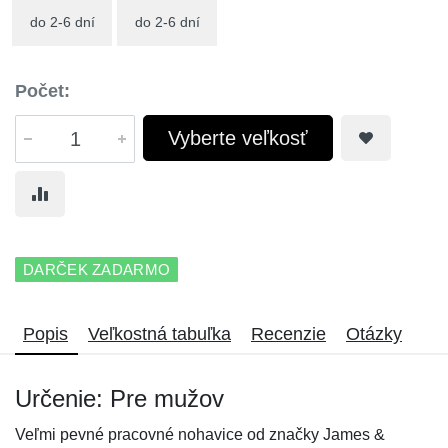
do 2-6 dní
do 2-6 dní
Počet:
Vyberte veľkosť
DARČEK ZADARMO
Popis
Veľkostná tabuľka
Recenzie
Otázky
Určenie: Pre mužov
Veľmi pevné pracovné nohavice od značky James &