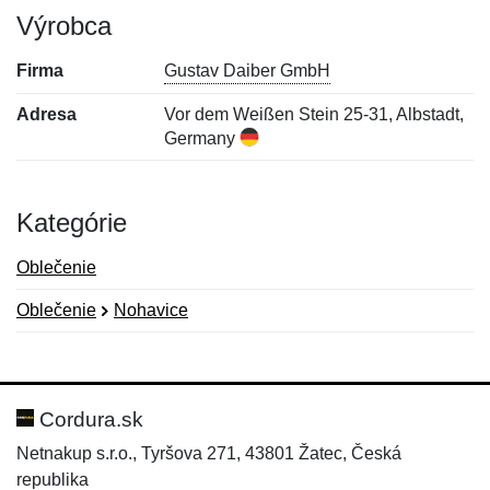
Výrobca
Firma
Gustav Daiber GmbH
Adresa
Vor dem Weißen Stein 25-31, Albstadt,
Germany
Kategórie
Oblečenie
Oblečenie
Nohavice
Nová recenzia
Nová otázka
Hodnotenie:
Meno:
*
*
Cordura.sk
Netnakup s.r.o., Tyršova 271, 43801 Žatec, Česká
republika