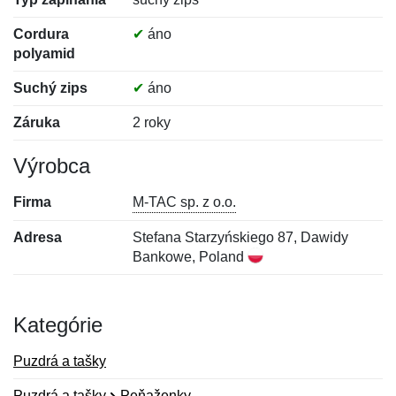
Cordura
✔
áno
polyamid
Suchý zips
✔
áno
Záruka
2 roky
Výrobca
Firma
M-TAC sp. z o.o.
Adresa
Stefana Starzyńskiego 87, Dawidy
Bankowe, Poland
Kategórie
Puzdrá a tašky
Puzdrá a tašky
Peňaženky