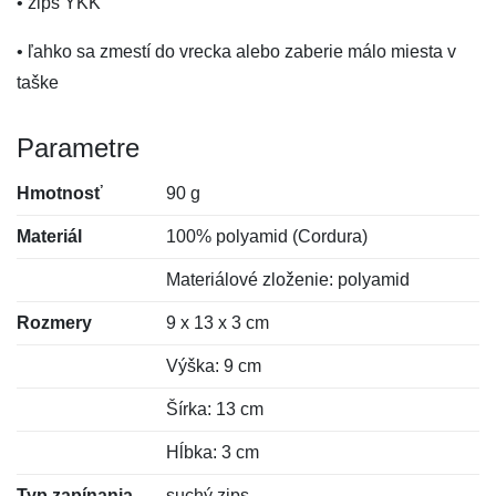
• zips YKK
• ľahko sa zmestí do vrecka alebo zaberie málo miesta v
taške
Parametre
Hmotnosť
90 g
Materiál
100% polyamid (Cordura)
Materiálové zloženie: polyamid
Rozmery
9 x 13 x 3 cm
Výška: 9 cm
Šírka: 13 cm
Hĺbka: 3 cm
Typ zapínania
suchý zips