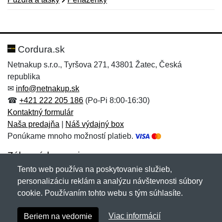
Nová recenzia
Nová otázka
Hodnotenie:
Meno:
*
*
Cordura.sk
Netnakup s.r.o., Tyršova 271, 43801 Žatec, Česká
republika
Meno:
E-mail:
*
*
✉
info@netnakup.sk
☎
+421 222 205 186
(Po-Pi 8:00-16:30)
Kontaktný formulár
Naša predajňa
|
Náš výdajný box
E-mail:
*
Ponúkame mnoho možností platieb.
Správa
*
Zákaznícky servis
Tento web používa na poskytovanie služieb,
Novinky emailom
personalizáciu reklám a analýzu návštevnosti súbory
Správa
*
cookie. Používaním tohto webu s tým súhlasíte.
Copyright © 2007-2026 (19 rokov s vami)
Netnakup.sk
&
Viac informácií
Beriem na vedomie