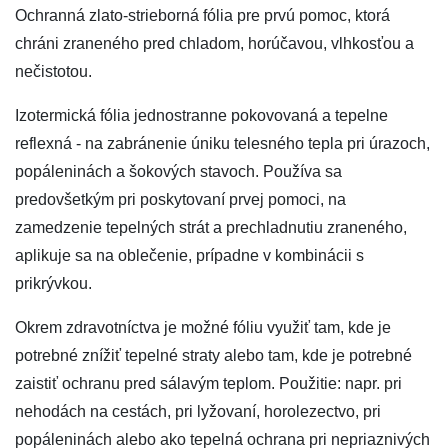
Ochranná zlato-strieborná fólia pre prvú pomoc, ktorá
chráni zraneného pred chladom, horúčavou, vlhkosťou a
nečistotou.
Izotermická fólia jednostranne pokovovaná a tepelne
reflexná - na zabránenie úniku telesného tepla pri úrazoch,
popáleninách a šokových stavoch. Používa sa
predovšetkým pri poskytovaní prvej pomoci, na
zamedzenie tepelných strát a prechladnutiu zraneného,
aplikuje sa na oblečenie, prípadne v kombinácii s
prikrývkou.
Okrem zdravotníctva je možné fóliu využiť tam, kde je
potrebné znížiť tepelné straty alebo tam, kde je potrebné
zaistiť ochranu pred sálavým teplom. Použitie: napr. pri
nehodách na cestách, pri lyžovaní, horolezectvo, pri
popáleninách alebo ako tepelná ochrana pri nepriaznivých