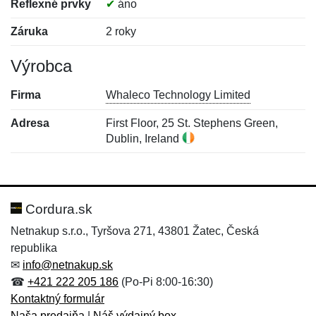
Reflexné prvky
✔
áno
Záruka
2 roky
Výrobca
Firma
Whaleco Technology Limited
Adresa
First Floor, 25 St. Stephens Green,
Dublin, Ireland
Nová recenzia
Nová otázka
Hodnotenie:
Meno:
*
*
Cordura.sk
Netnakup s.r.o., Tyršova 271, 43801 Žatec, Česká
republika
Meno:
E-mail:
*
*
✉
info@netnakup.sk
☎
+421 222 205 186
(Po-Pi 8:00-16:30)
Kontaktný formulár
Naša predajňa
|
Náš výdajný box