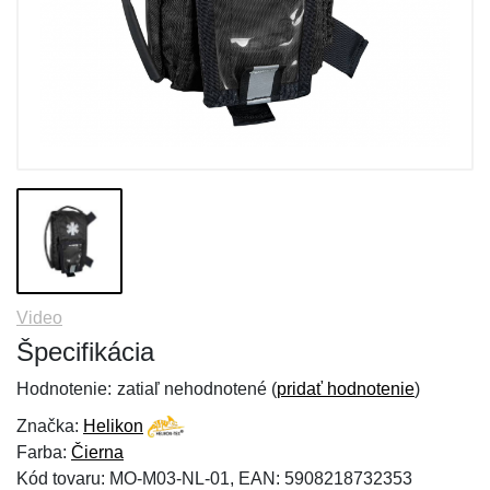
Video
Špecifikácia
Hodnotenie:
zatiaľ nehodnotené (
pridať hodnotenie
)
Značka:
Helikon
Farba:
Čierna
Kód tovaru: MO-M03-NL-01, EAN: 5908218732353