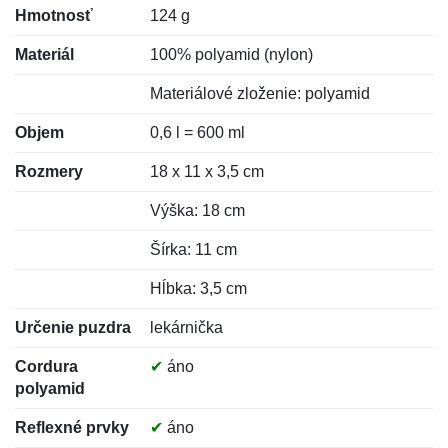
Hmotnosť
124 g
Materiál
100% polyamid (nylon)
Materiálové zloženie: polyamid
Objem
0,6 l = 600 ml
Rozmery
18 x 11 x 3,5 cm
Výška: 18 cm
Šírka: 11 cm
Hĺbka: 3,5 cm
Určenie puzdra
lekárnička
Cordura
✔
áno
polyamid
Reflexné prvky
✔
áno