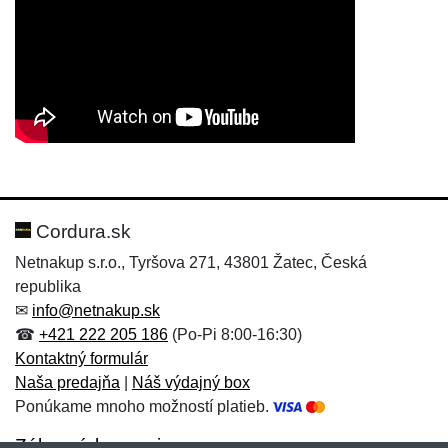
Nová recenzia
Nová otázka
Hodnotenie:
Meno:
*
*
Cordura.sk
Netnakup s.r.o., Tyršova 271, 43801 Žatec, Česká
republika
Meno:
E-mail:
*
*
✉
info@netnakup.sk
☎
+421 222 205 186
(Po-Pi 8:00-16:30)
Kontaktný formulár
Naša predajňa
|
Náš výdajný box
E-mail:
*
Ponúkame mnoho možností platieb.
Správa
*
Zákaznícky servis