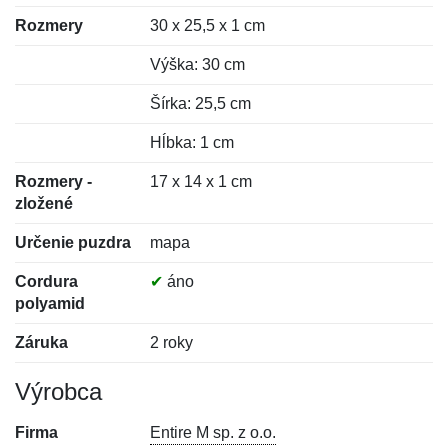
Rozmery
30 x 25,5 x 1 cm
Výška: 30 cm
Šírka: 25,5 cm
Hĺbka: 1 cm
Rozmery -
17 x 14 x 1 cm
zložené
Určenie puzdra
mapa
Cordura
✔
áno
polyamid
Záruka
2 roky
Výrobca
Firma
Entire M sp. z o.o.