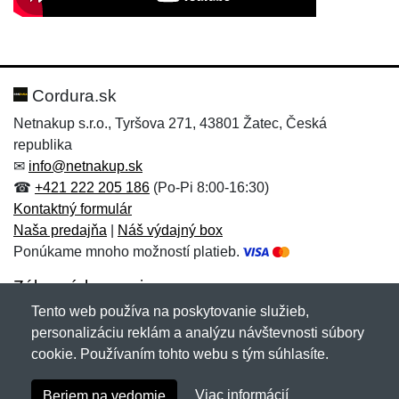
Nová recenzia
Nová otázka
Hodnotenie:
Meno:
*
*
Cordura.sk
Netnakup s.r.o., Tyršova 271, 43801 Žatec, Česká
republika
Meno:
E-mail:
*
*
✉
info@netnakup.sk
☎
+421 222 205 186
(Po-Pi 8:00-16:30)
Kontaktný formulár
Naša predajňa
|
Náš výdajný box
E-mail:
*
Ponúkame mnoho možností platieb.
Správa
*
Zákaznícky servis
Tento web používa na poskytovanie služieb,
Novinky emailom
personalizáciu reklám a analýzu návštevnosti súbory
Správa
*
cookie. Používaním tohto webu s tým súhlasíte.
Copyright © 2007-2026 (19 rokov s vami)
Netnakup.sk
&
Viac informácií
Beriem na vedomie