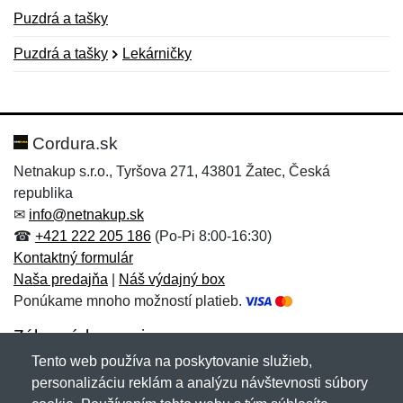
Puzdrá a tašky
Puzdrá a tašky
Lekárničky
Nová recenzia
Nová otázka
Hodnotenie:
Meno:
*
*
Cordura.sk
Netnakup s.r.o., Tyršova 271, 43801 Žatec, Česká
republika
Meno:
E-mail:
*
*
✉
info@netnakup.sk
☎
+421 222 205 186
(Po-Pi 8:00-16:30)
Kontaktný formulár
Naša predajňa
|
Náš výdajný box
E-mail:
*
Ponúkame mnoho možností platieb.
Správa
*
Zákaznícky servis
Tento web používa na poskytovanie služieb,
Novinky emailom
personalizáciu reklám a analýzu návštevnosti súbory
Správa
*