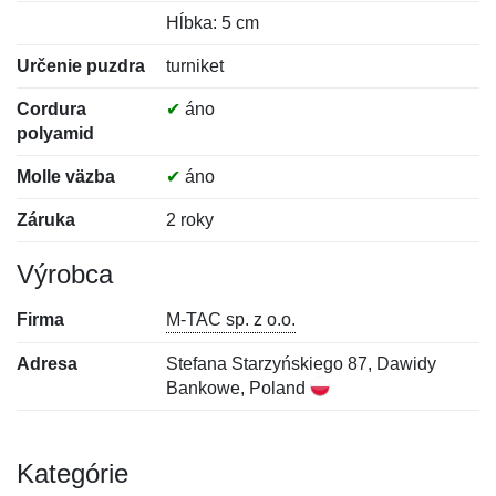
Hĺbka: 5 cm
Určenie puzdra
turniket
Cordura
✔
áno
polyamid
Molle väzba
✔
áno
Záruka
2 roky
Výrobca
Firma
M-TAC sp. z o.o.
Adresa
Stefana Starzyńskiego 87, Dawidy
Bankowe, Poland
Kategórie