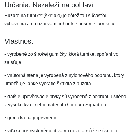
Určenie: Nezáleží na pohlaví
Puzdro na turniket (škrtidlo) je dôležitou súčasťou
vybavenia a umožní vám pohodlné nosenie turniketu.
Vlastnosti
• vyrobené zo širokej gumičky, ktorá turniket spoľahlivo
zaisťuje
• vnútorná stena je vyrobená z nylonového popruhu, ktorý
umožňuje ľahké vybratie škrtidla z puzdra
• ďalšie upevňovacie prvky sú vyrobené z popruhu ušitého
z vysoko kvalitného materiálu Cordura Squadron
• gumička na pripevnenie
• vďaka premyslenému dizajnu puzdra môžete škrtidlo