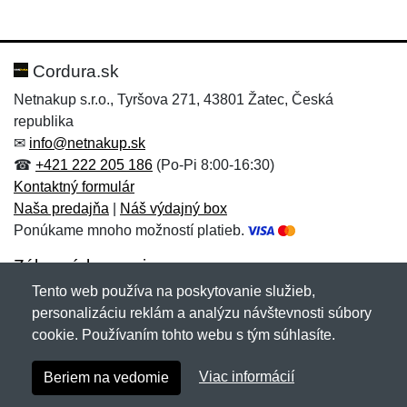
Nová recenzia
Nová otázka
Hodnotenie:
Meno:
*
*
Cordura.sk
Netnakup s.r.o., Tyršova 271, 43801 Žatec, Česká
republika
Meno:
E-mail:
*
*
✉
info@netnakup.sk
☎
+421 222 205 186
(Po-Pi 8:00-16:30)
Kontaktný formulár
Naša predajňa
|
Náš výdajný box
E-mail:
*
Ponúkame mnoho možností platieb.
Správa
*
Zákaznícky servis
Tento web používa na poskytovanie služieb,
Novinky emailom
personalizáciu reklám a analýzu návštevnosti súbory
Správa
*
cookie. Používaním tohto webu s tým súhlasíte.
Copyright © 2007-2026 (19 rokov s vami)
Netnakup.sk
&
Viac informácií
Beriem na vedomie
NetIQ
. Všetky práva vyhradené.