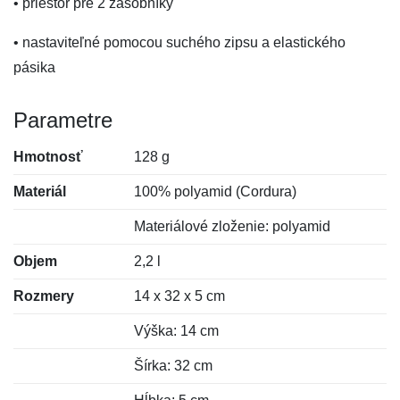
• priestor pre 2 zásobníky
• nastaviteľné pomocou suchého zipsu a elastického
pásika
Parametre
Hmotnosť
128 g
Materiál
100% polyamid (Cordura)
Materiálové zloženie: polyamid
Objem
2,2 l
Rozmery
14 x 32 x 5 cm
Výška: 14 cm
Šírka: 32 cm