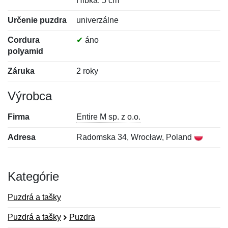
Hĺbka: 5 cm
Určenie puzdra
univerzálne
Cordura
✔
áno
polyamid
Záruka
2 roky
Výrobca
Firma
Entire M sp. z o.o.
Adresa
Radomska 34, Wrocław, Poland
Kategórie
Puzdrá a tašky
Puzdrá a tašky
Puzdra