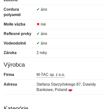
Cordura
✔
áno
polyamid
Molle väzba
✖
nie
Reflexné prvky
✔
áno
Vodeodolné
✔
áno
Záruka
2 roky
Výrobca
Firma
M-TAC sp. z o.o.
Adresa
Stefana Starzyńskiego 87, Dawidy
Bankowe, Poland
Kategórie