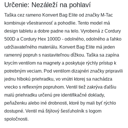
Určenie: Nezáleží na pohlaví
Taška cez rameno Konvert Bag Elite od značky M-Tac
kombinuje všestrannosť a pohodlie. Tento model má
design tabletu a dobre padne na telo. Vyrobená z Cordury
500D a Cordury Hex 1000D - odolného, ​​odolného a ľahko
udržiavateľného materiálu. Konvert Bag Elite má jeden
ramenný popruh s nastaviteľnou dĺžkou. Taška sa zapína
krycím ventilom na magnety a poskytuje rýchly prístup k
potrebným veciam. Pod ventilom dizajnéri značky pripravili
jednu hlbokú priehradku, vo vnútri ktorej sa nachádza
vrecko s reflexným popruhom. Ventil tiež zakrýva ďalšiu
malú priehradku určenú pre identifikačné doklady,
peňaženku alebo iné drobnosti, ktoré by mali byť rýchlo
dostupné. Ventil má štýlový šesťuholník s logom
spoločnosti.