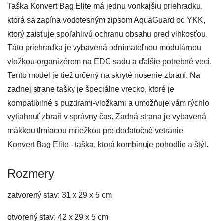
Taška Konvert Bag Elite má jednu vonkajšiu priehradku,
ktorá sa zapína vodotesným zipsom AquaGuard od YKK,
ktorý zaisťuje spoľahlivú ochranu obsahu pred vlhkosťou.
Táto priehradka je vybavená odnímateľnou modulárnou
vložkou-organizérom na EDC sadu a ďalšie potrebné veci.
Tento model je tiež určený na skryté nosenie zbraní. Na
zadnej strane tašky je špeciálne vrecko, ktoré je
kompatibilné s puzdrami-vložkami a umožňuje vám rýchlo
vytiahnuť zbraň v správny čas. Zadná strana je vybavená
mäkkou tlmiacou mriežkou pre dodatočné vetranie.
Konvert Bag Elite - taška, ktorá kombinuje pohodlie a štýl.
Rozmery
zatvorený stav: 31 x 29 x 5 cm
otvorený stav: 42 x 29 x 5 cm