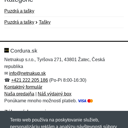
Puzdrá a tašky
Puzdrá a tašky
Tašky
Nová recenzia
Nová otázka
Hodnotenie:
Meno:
*
*
Cordura.sk
Netnakup s.r.o., Tyršova 271, 43801 Žatec, Česká
republika
Meno:
E-mail:
*
*
✉
info@netnakup.sk
☎
+421 222 205 186
(Po-Pi 8:00-16:30)
Kontaktný formulár
Naša predajňa
|
Náš výdajný box
E-mail:
*
Ponúkame mnoho možností platieb.
Správa
*
Zákaznícky servis
Tento web používa na poskytovanie služieb,
Novinky emailom
personalizáciu reklám a analýzu návštevnosti súbory
Správa
*