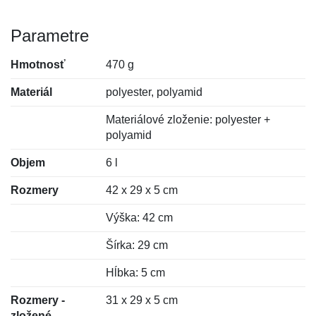
Parametre
Hmotnosť
470 g
Materiál
polyester, polyamid
Materiálové zloženie: polyester +
polyamid
Objem
6 l
Rozmery
42 x 29 x 5 cm
Výška: 42 cm
Šírka: 29 cm
Hĺbka: 5 cm
Rozmery -
31 x 29 x 5 cm
zložené