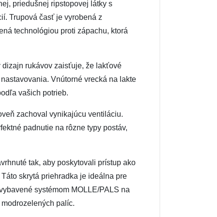
j, priedušnej ripstopovej látky s
ií. Trupová časť je vyrobená z
ená technológiou proti zápachu, ktorá
dizajn rukávov zaisťuje, že lakťové
 nastavovania. Vnútorné vrecká na lakte
odľa vašich potrieb.
roveň zachoval vynikajúcu ventiláciu.
rfektné padnutie na rôzne typy postáv,
rhnuté tak, aby poskytovali prístup ako
Táto skrytá priehradka je ideálna pre
 sú vybavené systémom MOLLE/PALS na
o modrozelených palíc.