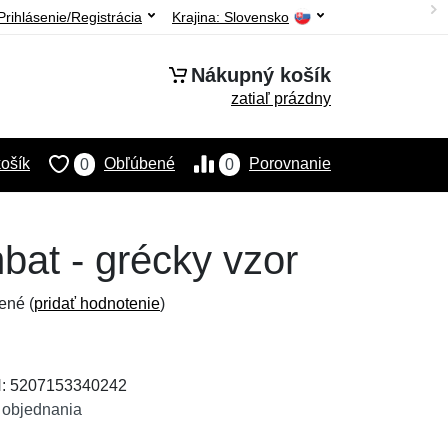
Prihlásenie/Registrácia
Krajina:
Slovensko
Nákupný košík
zatiaľ prázdny
ošík
Obľúbené
Porovnanie
0
0
at - grécky vzor
ené (
pridať hodnotenie
)
N: 5207153340242
 objednania