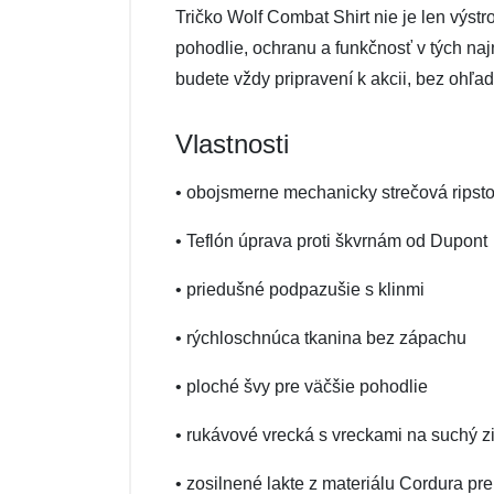
Tričko Wolf Combat Shirt nie je len výs
pohodlie, ochranu a funkčnosť v tých naj
budete vždy pripravení k akcii, bez ohľ
Vlastnosti
• obojsmerne mechanicky strečová ripst
• Teflón úprava proti škvrnám od Dupont
• priedušné podpazušie s klinmi
• rýchloschnúca tkanina bez zápachu
• ploché švy pre väčšie pohodlie
• rukávové vrecká s vreckami na suchý z
• zosilnené lakte z materiálu Cordura pr