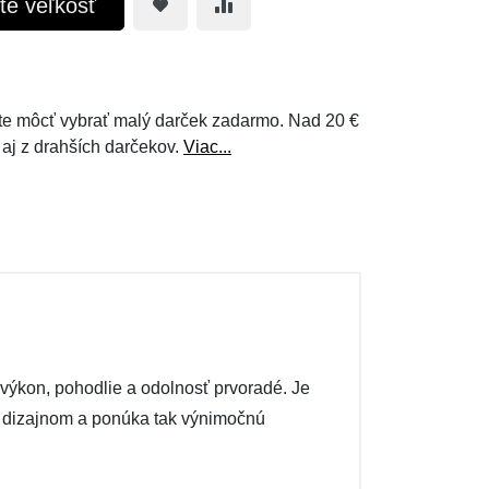
te veľkosť
e môcť vybrať malý darček zadarmo. Nad 20 €
 aj z drahších darčekov.
Viac...
 výkon, pohodlie a odolnosť prvoradé. Je
ym dizajnom a ponúka tak výnimočnú