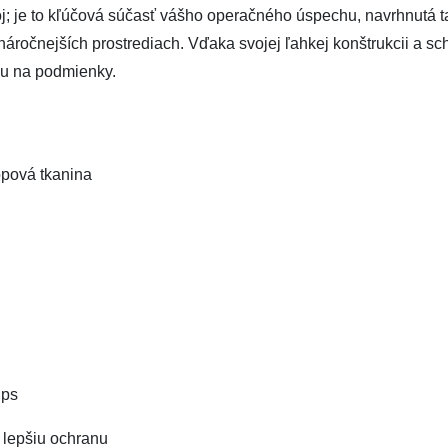
troj; je to kľúčová súčasť vášho operačného úspechu, navrhnutá
náročnejších prostrediach. Vďaka svojej ľahkej konštrukcii a sch
adu na podmienky.
opová tkanina
ips
e lepšiu ochranu