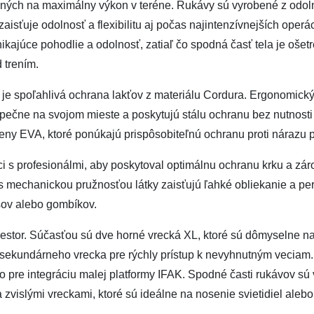
ených na maximálny výkon v teréne. Rukávy sú vyrobené z odolne
ťuje odolnosť a flexibilitu aj počas najintenzívnejších operác
kajúce pohodlie a odolnosť, zatiaľ čo spodná časť tela je ošetr
 trením.
je spoľahlivá ochrana lakťov z materiálu Cordura. Ergonomický 
pečne na svojom mieste a poskytujú stálu ochranu bez nutnosti
ny EVA, ktoré ponúkajú prispôsobiteľnú ochranu proti nárazu p
áci s profesionálmi, aby poskytoval optimálnu ochranu krku a zá
i s mechanickou pružnosťou látky zaisťujú ľahké obliekanie a pe
sov alebo gombíkov.
stor. Súčasťou sú dve horné vrecká XL, ktoré sú dômyselne nav
o sekundárneho vrecka pre rýchly prístup k nevyhnutným veciam. 
o pre integráciu malej platformy IFAK. Spodné časti rukávov
zvislými vreckami, ktoré sú ideálne na nosenie svietidiel aleb