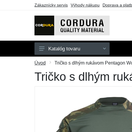
Zákaznícky servis
Výhody nákupu
Doprava a plat
Katalóg tovaru
Oblečenie
Úvod
Tričko s dlhým rukávom Pentagon Wo
Doplnky
Tričko s dlhým ru
Obuv a ponožky
Puzdrá a tašky
Outdoorové vybavenie
Darčekové poukazy
Výpredaj