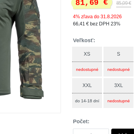
81,69 €
85,09 €
4% zľava do 31.8.2026
66,41 € bez DPH 23%
Veľkosť:
XS
S
nedostupné
nedostupné
XXL
3XL
do 14-18 dní
nedostupné
Počet: