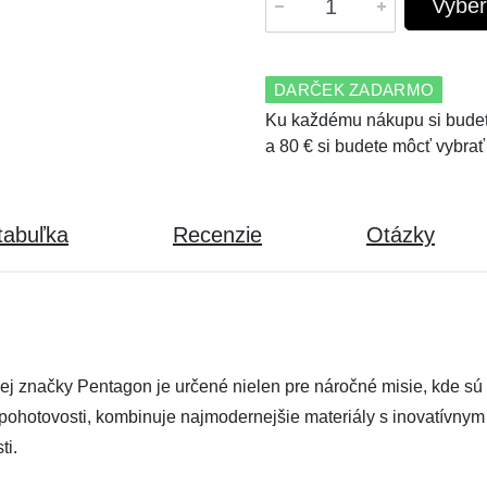
Vyber
DARČEK ZADARMO
Ku každému nákupu si budet
a 80 € si budete môcť vybrať
tabuľka
Recenzie
Otázky
kej značky Pentagon je určené nielen pre náročné misie, kde sú
j pohotovosti, kombinuje najmodernejšie materiály s inovatívn
ti.