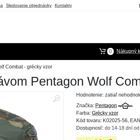
ba
Sledovanie objednávky
Kontakty
Nákupný k
0
lf Combat - grécky vzor
kávom Pentagon Wolf Comb
Hodnotenie:
zatiaľ nehodnot
Značka:
Pentagon
Farba:
Grécky vzor
Kód tovaru: K02025-56, EA
Dostupnosť:
do 14-18 dní od