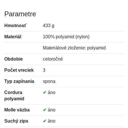
Parametre
Hmotnosť
433 g
Materiál
100% polyamid (nylon)
Materiálové zloženie: polyamid
Obdobie
celoročné
Počet vreciek
3
Typ zapínania
spona
Cordura
✔
áno
polyamid
Molle väzba
✔
áno
Suchý zips
✔
áno