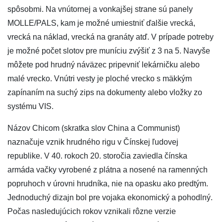
spôsobmi. Na vnútornej a vonkajšej strane sú panely
MOLLE/PALS, kam je možné umiestniť ďalšie vrecká,
vrecká na náklad, vrecká na granáty atď. V prípade potreby
je možné počet slotov pre muníciu zvýšiť z 3 na 5. Navyše
môžete pod hrudný náväzec pripevniť lekárničku alebo
malé vrecko. Vnútri vesty je ploché vrecko s mäkkým
zapínaním na suchý zips na dokumenty alebo vložky zo
systému VIS.
Názov Chicom (skratka slov China a Communist)
naznačuje vznik hrudného rigu v Čínskej ľudovej
republike. V 40. rokoch 20. storočia zaviedla čínska
armáda vačky vyrobené z plátna a nosené na ramenných
popruhoch v úrovni hrudníka, nie na opasku ako predtým.
Jednoduchý dizajn bol pre vojaka ekonomický a pohodlný.
Počas nasledujúcich rokov vznikali rôzne verzie