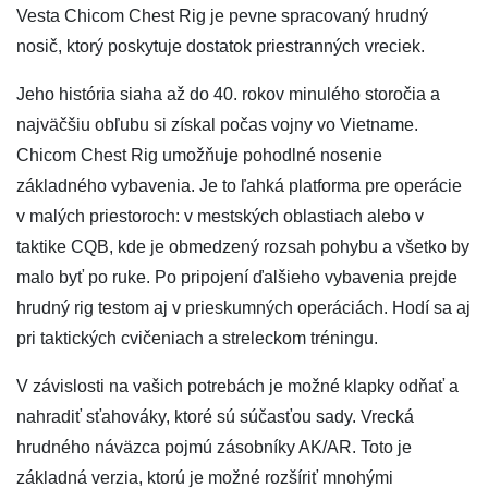
Vesta Chicom Chest Rig je pevne spracovaný hrudný
nosič, ktorý poskytuje dostatok priestranných vreciek.
Jeho história siaha až do 40. rokov minulého storočia a
najväčšiu obľubu si získal počas vojny vo Vietname.
Chicom Chest Rig umožňuje pohodlné nosenie
základného vybavenia. Je to ľahká platforma pre operácie
v malých priestoroch: v mestských oblastiach alebo v
taktike CQB, kde je obmedzený rozsah pohybu a všetko by
malo byť po ruke. Po pripojení ďalšieho vybavenia prejde
hrudný rig testom aj v prieskumných operáciách. Hodí sa aj
pri taktických cvičeniach a streleckom tréningu.
V závislosti na vašich potrebách je možné klapky odňať a
nahradiť sťahováky, ktoré sú súčasťou sady. Vrecká
hrudného náväzca pojmú zásobníky AK/AR. Toto je
základná verzia, ktorú je možné rozšíriť mnohými