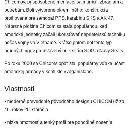
Chicomov, prispôsobené meniacej sa munícii, zbraniam a
potrebám. Boli vytvorené okrem iného: konštrukcia
profilovaná pre samopal PPS, karabínu SKS a AK 47.
Náprsná plošina Chicom sa stala populárnou, keď
americké jednotky začali ukorisťovať nepriateľskú techniku
počas vojny vo Vietname. Krátko potom bol tento typ
hrudných rigov predstavený oi. k silám SOG a Navy Seals.
Po roku 2000 sa Chicoms opäť stal populárny vďaka účasti
americkej armády v konflikte v Afganistane.
Vlastnosti
• moderné prevedenie pôvodného designu CHICOM už zo
40. rokov 20. storočia
• nízka hmotnosť a tenký profil pre pohodlné nosenie