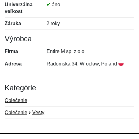
Univerzálna
✔
áno
veľkosť
Záruka
2 roky
Výrobca
Firma
Entire M sp. z o.o.
Adresa
Radomska 34, Wrocław, Poland
Kategórie
Oblečenie
Oblečenie
Vesty
Nová recenzia
Nová otázka