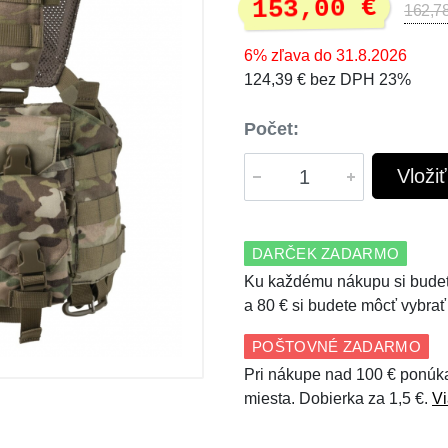
153,00 €
162,78
6% zľava do 31.8.2026
124,39 € bez DPH 23%
Počet:
Vloži
DARČEK ZADARMO
Ku každému nákupu si budet
a 80 € si budete môcť vybrať
POŠTOVNÉ ZADARMO
Pri nákupe nad 100 € ponúk
miesta. Dobierka za 1,5 €.
Vi