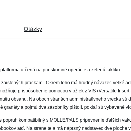
Otázky
latforma určená na prieskumné operácie a zelenú taktiku.
 zaistených prackami. Okrem toho má hrudný náväzec veľké admi
ňuje prispôsobenie pomocou vložiek z VIS (Versatile Insert S
adnutiu obsahu. Na oboch stranách administratívneho vrecka sú 
é granáty a pojmú dva zásobníky pištolí, pokiaľ sú vybavené vl
popruh kompatibilný s MOLLE/PALS pripevnenie ďalších vakov.
ebookov atď. Na strane tela má náprsný nadstavec dve ploché v