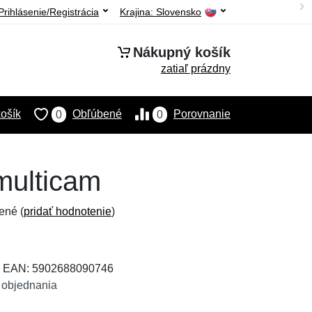
Prihlásenie/Registrácia
Krajina:
Slovensko
Nákupný košík
zatiaľ prázdny
ošík
Obľúbené
Porovnanie
0
0
multicam
ené (
pridať hodnotenie
)
, EAN: 5902688090746
 objednania