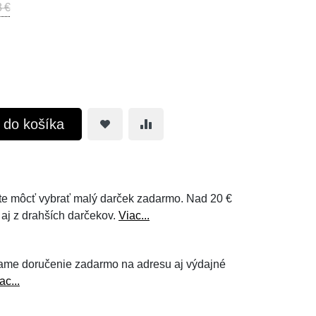
 €
ť do košíka
e môcť vybrať malý darček zadarmo. Nad 20 €
 aj z drahších darčekov.
Viac...
ame doručenie zadarmo na adresu aj výdajné
ac...