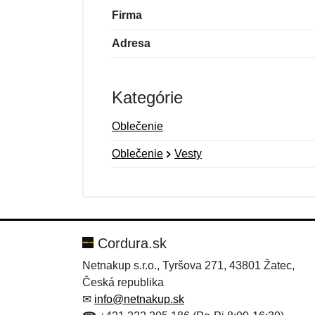
Firma
Adresa
Kategórie
Oblečenie
Oblečenie
Vesty
Nová recenzia
Nová otázka
Hodnotenie:
Meno:
*
*
Cordura.sk
Netnakup s.r.o., Tyršova 271, 43801 Žatec,
Česká republika
Správa
Správa
*
*
✉
info@netnakup.sk