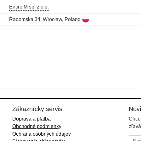
Entire M sp. z o.o.
Radomska 34, Wrocław, Poland
Meno:
E-mail:
*
*
E-mail:
*
Zákaznícky servis
Nov
Doprava a platba
Chcet
Obchodné podmienky
zľavá
Ochrana osobných údajov
E-mai