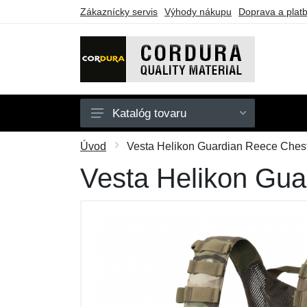
Zákaznícky servis
Výhody nákupu
Doprava a plat
Katalóg tovaru
Oblečenie
Úvod
Vesta Helikon Guardian Reece Chest
Doplnky
Vesta Helikon Gua
Obuv a ponožky
Puzdrá a tašky
Outdoorové vybavenie
Darčekové poukazy
Výpredaj