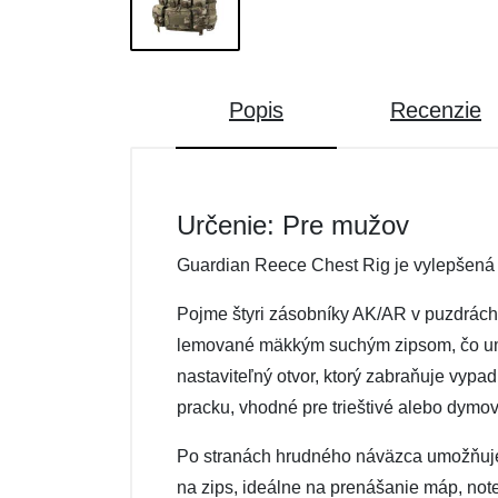
Popis
Recenzie
Určenie: Pre mužov
Guardian Reece Chest Rig je vylepšená p
Pojme štyri zásobníky AK/AR v puzdrách
lemované mäkkým suchým zipsom, čo umož
nastaviteľný otvor, ktorý zabraňuje vyp
pracku, vhodné pre trieštivé alebo dymov
Po stranách hrudného náväzca umožňuje 
na zips, ideálne na prenášanie máp, not