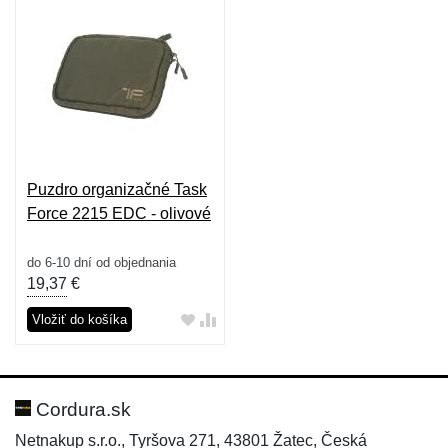
Puzdro organizačné Task
Force 2215 EDC - olivové
do 6-10 dní od objednania
19,37
€
Vložiť do košíka
Cordura.sk
Netnakup s.r.o., Tyršova 271, 43801 Žatec, Česká